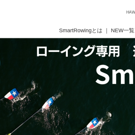
HA
SmartRowingとは
NEW一