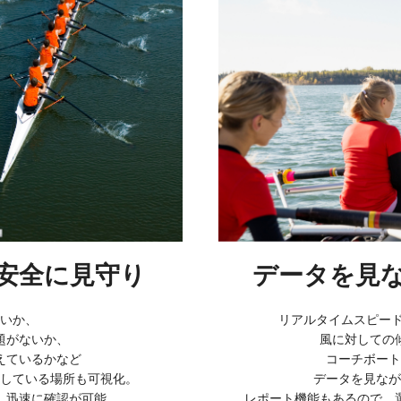
安全に見守り
データを見
いか、
リアルタイムスピード
題がないか、
風に対しての
えているかなど
コーチボート
している場所も可視化。
データを見なが
、迅速に確認が可能。
レポート機能もあるので、